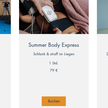
Summer Body Express
Schlank & straff im Liegen
1 Std.
79
17
79 €
Euro
Eu
Buchen