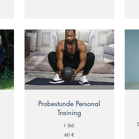
Probestunde Personal
Training
1 Std.
60
60 €
Euro