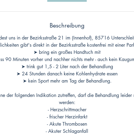
1
5
M
i
Beschreibung
n
.
dest uns in der Bezirksstraße 21 im (Innenhof), 85716 Unterschle
chkeiten gibt's direkt in der Bezirksstraße kostenfrei mit einer Pa
➤ bring ein großes Handtuch mit
iss 90 Minuten vorher und nachher nichts mehr - auch kein Kaugu
➤ trink gut 1,5 - 2 Liter nach der Behandlung
➤ 24 Stunden danach keine Kohlenhydrate essen
➤ kein Sport mehr am Tag der Behandlung.
ine der folgenden Indikation zutreffen, darf die Behandlung leider 
werden:
- Herzschrittmacher
- frischer Herzinfarkt
- Akute Thrombosen
- Akuter Schlaganfall