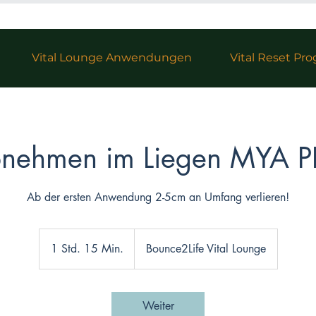
Vital Lounge Anwendungen
Vital Reset P
nehmen im Liegen MYA 
Ab der ersten Anwendung 2-5cm an Umfang verlieren!
1 Std. 15 Min.
1
Bounce2Life Vital Lounge
S
t
d
Weiter