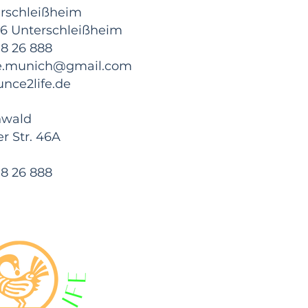
erschleißheim
716 Unterschleißheim ​
18 26 888
fe.munich@gmail.com
nce2life.de
ünwald
r Str. 46A
18 26 888