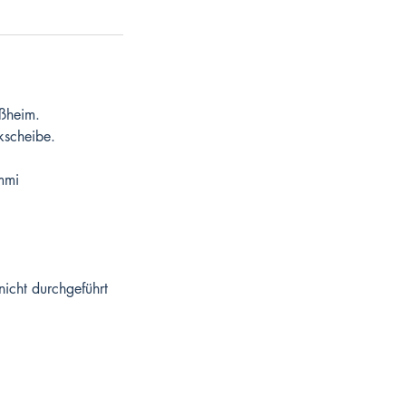
ißheim.
rkscheibe.
mmi
nicht durchgeführt