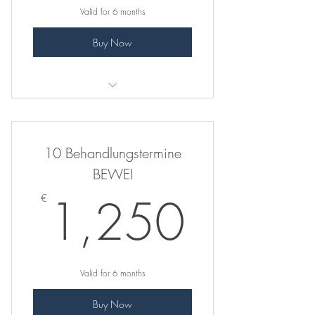
Valid for 6 months
Buy Now
Abnehmen im Liegen
Probebehandlung für Abnehmen
10 Behandlungstermine
Probebehandlung Abnehmen im
BEWEI
Liegen
1,25
1,250
€
Valid for 6 months
Buy Now