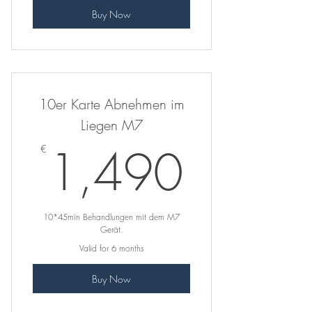
Buy Now
10er Karte Abnehmen im
Liegen M7
1,49
1,490
€
10*45min Behandlungen mit dem M7
Gerät.
Valid for 6 months
Buy Now