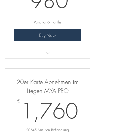
980
Valid for 6 months
Buy Now
Abnehmen im Liegen MYA PRO
20er Karte Abnehmen im
Liegen MYA PRO
1,76
1,760
€
20*45 Minuten Behandlung