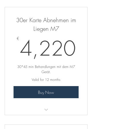
Du sparst dir 510€!
30er Karte Abnehmen im
Liegen M7
4,22
4,220
€
30*45 min Behandlungen mit dem M7
Gerät.
Valid for 12 months
Buy Now
Du sparst dir 850€!