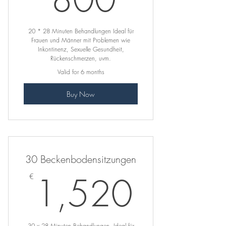
20 * 28 Minuten Behandlungen Ideal für
Frauen und Männer mit Problemen wie
Inkontinenz, Sexuelle Gesundheit,
Rückenschmerzen, uvm.
Valid for 6 months
Buy Now
30 Beckenbodensitzungen
1,52
1,520
€
30 x 28 Minuten Behandlungen. Ideal für