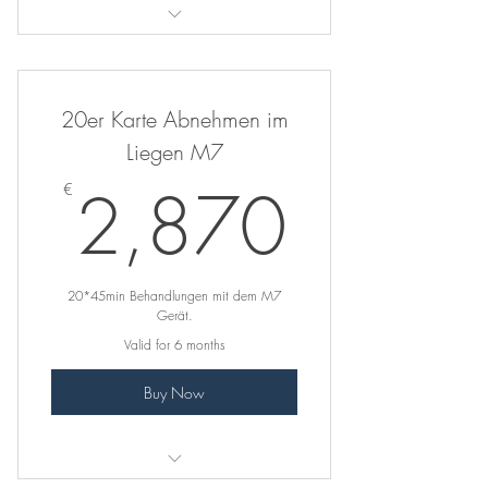
Du sparst dir 200€!
20er Karte Abnehmen im
Liegen M7
2,87
2,870
€
20*45min Behandlungen mit dem M7
Gerät.
Valid for 6 months
Buy Now