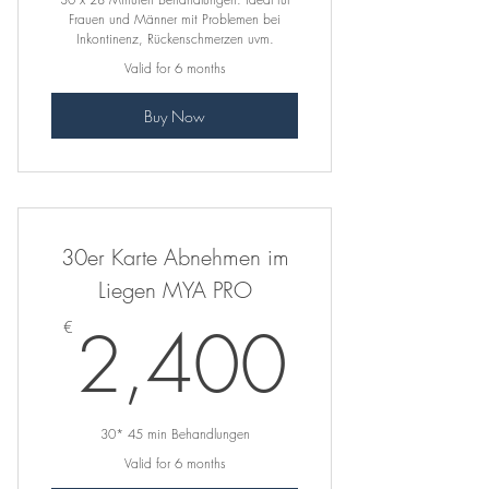
Frauen und Männer mit Problemen bei
Inkontinenz, Rückenschmerzen uvm.
Valid for 6 months
Buy Now
30er Karte Abnehmen im
Liegen MYA PRO
2,40
2,400
€
30* 45 min Behandlungen
Valid for 6 months