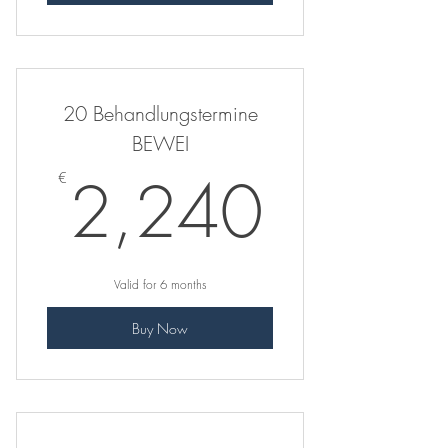
20 Behandlungstermine
BEWEI
2,24
2,240
€
Valid for 6 months
Buy Now