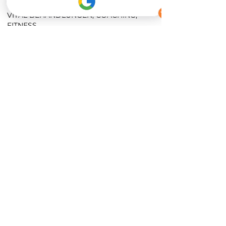
Castro Dokyi Affum
VITAL BEHANDLUNGEN, COACHING,
FITNESS
VITAL LOUNGE BEHANDLUNGEN
Für Männer und Frauen
Abnehmen im Liegen
Beckenbodentherapie
Bewei Body
Access Bars
VITAL COACHING
Für Männer und Frauen
PERSONAL TRAINING
Für Männer und Frauen
FITNESSKURSE
Für Männer und Frauen
Vital Lounge Unterschleißheim
Bezirksstr. 21, 85716 Unterschleißheim ​
Mobil:
0049 176 418 26 888