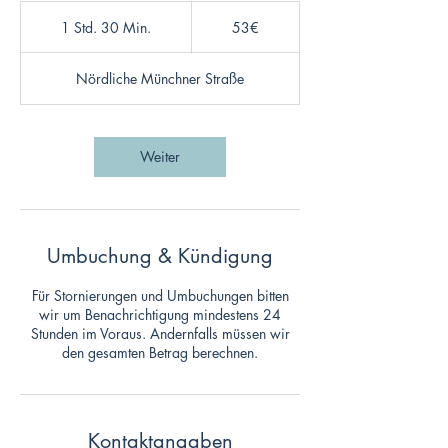
53€
1 Std. 30 Min.
1
53€
S
t
Nördliche Münchner Straße
d
3
0
M
Weiter
i
n
.
Umbuchung & Kündigung
Für Stornierungen und Umbuchungen bitten
wir um Benachrichtigung mindestens 24
Stunden im Voraus. Andernfalls müssen wir
den gesamten Betrag berechnen.
Kontaktangaben